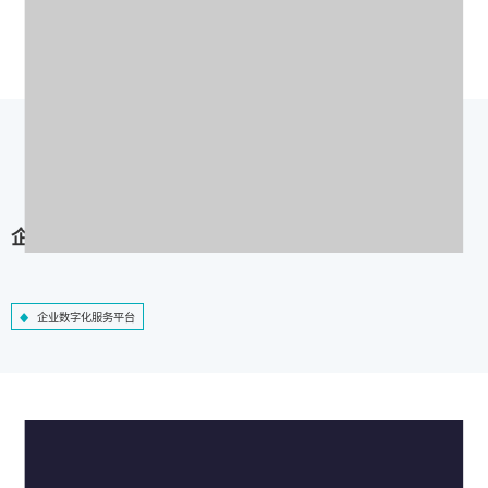
企业数字化服务平台
企业数字化服务平台