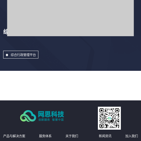
综合行政管理平台
综合行政管理平台
产品与解决方案
服务体系
关于我们
新闻资讯
加入我们