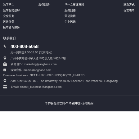
数字孪生
服务网络
华体会在线官网
联系方式
数字化转型解
服务网络
留言表单
安全服务
荣誉资质
运维服务
企业风采
技术咨询服务
联系我们
400-808-5058
周一到周五9:30-18:00 (北京时间）
广州市黄埔区科学大道18号芯大厦B2栋1-2层
商务合作: marketing@angbase.com
媒体合作: media@angbase.com
Overseas business: NETTHINK HOLDINGS(HK)CO.,LIMITED
Add: Unit 04-05, 16F, The Broadway No.54-62 Lockhart Road,
Wanchai, HongKong
Email: sinontt_business@angbase.com
华体会在线官网-华体会(中国) 版权所有