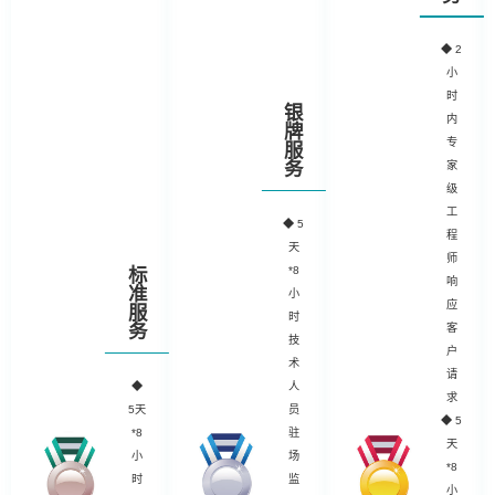
◆
2
小
时
银
内
牌
专
服
务
家
级
工
◆
5
程
天
师
*8
标
响
准
小
应
服
时
务
客
技
户
术
请
◆
人
求
5天
员
◆ 5
*8
驻
天
小
场
*8
时
监
小