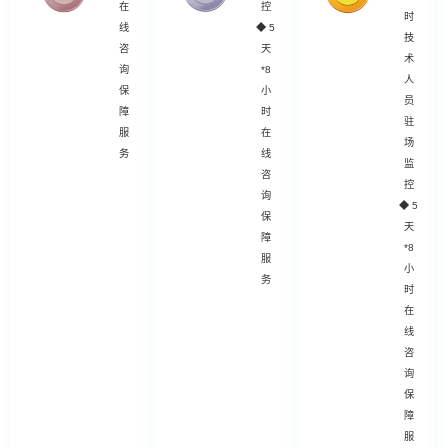
在
控
时
线
◆
5
技
咨
天
术
询
*8
人
保
小
员
障
时
驻
服
在
场
务
线
监
咨
控
询
◆
5
保
天
障
*8
服
小
务
时
在
线
咨
询
保
障
服