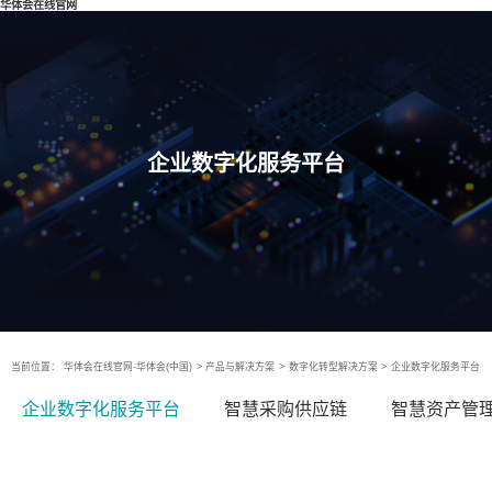
华体会在线官网
企业数字化服务平台
当前位置：
华体会在线官网-华体会(中国)
>
产品与解决方案
>
数字化转型解决方案
>
企业数字化服务平台
企业数字化服务平台
智慧采购供应链
智慧资产管