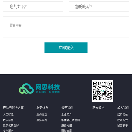
立即提交
产品与解决方案
服务体系
关于我们
新闻资讯
加入我们
人工智能
服务级别
企业简介
招聘岗位
数字孪生
服务网络
华体会在线官网
联系方式
数字化转型解
服务网络
留言表单
安全服务
荣誉资质