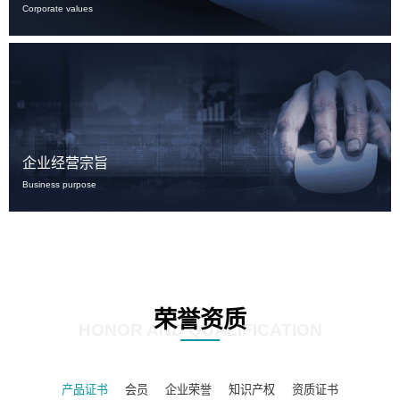
Corporate values
企业经营宗旨
Business purpose
荣誉资质
HONOR AND QUALIFICATION
产品证书
会员
企业荣誉
知识产权
资质证书