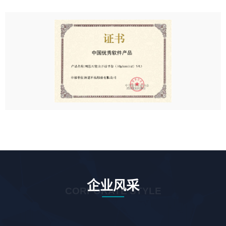
企业风采
CORPORATE STYLE