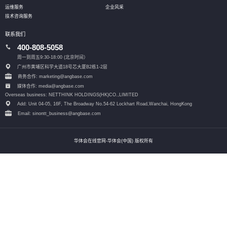
运维服务
企业风采
技术咨询服务
联系我们
400-808-5058
周一到周五9:30-18:00 (北京时间）
广州市黄埔区科学大道18号芯大厦B2栋1-2层
商务合作: marketing@angbase.com
媒体合作: media@angbase.com
Overseas business: NETTHINK HOLDINGS(HK)CO.,LIMITED
Add: Unit 04-05, 16F, The Broadway No.54-62 Lockhart Road,
Wanchai, HongKong
Email: sinontt_business@angbase.com
华体会在线官网-华体会(中国) 版权所有