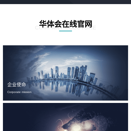
华体会在线官网
COMPANY CULUTURE
企业使命
Corporate mission