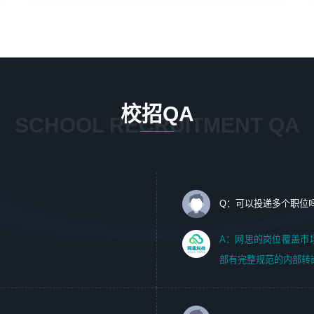
4、在剪辑上会思考，有一定编导思维；
1、 沟通客户需求，分析其实施的可行性，辅助项目经理完
5、踏实， 勤奋，愿意在工作中不断学习，提高自我；
成展示策划、设计；
6、能与同事友好相处。
2、 把握设计时间节点，控制设计进度，完成展示设计任
务；
3、配合平面设计师完成项目最终的整体汇报方案；参与项
目例会，项目完工总结报告，设计项目文件管理和资料库维
校招QA
护；
SCHOOL RECRUITMENT QA
4、 创新设计表现形式，优化流程、提高设计工作效率；
5、 设计内容包括但不限于：展厅/博物馆/展馆的规划与空
间设计，人机界面设计，标志及吉祥物设计，效果图后期处
理等。
Q：可以投递多个职位
岗位要求：
1、艺术设计类相关专业；（其中需求分析顾问不限专业）
A：网思的岗位覆盖市
2、热爱展览展示设计工作，熟悉行业动向，设计专业知识
部有完整规范的内部转
和产品专业知识；
3、具有良好的人际沟通、准确判断客户需求并执行的能
力、较强的团队合作能力和服务意识。