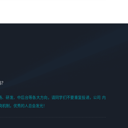
学能力;
案编写、项目申报方案编写；
6. 了解前端设计及后端开发, 可快速和同事对接工作;
2、人才队伍建设：完善SPL人才沉淀，积聚力量，为公司
7. 了解或熟悉 WebGL 及相关框架优先。
各省项目打单提供全面支撑。
任职要求：
1. 熟悉 Javascript, CSS, HTML, Vue, Git;
2. 熟悉 前端常用框架, 能独立完成设计给予的 UI 效果;
3. 有良好的代码习惯, 低级错误出现频率低;
4. 具备优秀的沟通和协调能力，能承受比较大的工作压力;
5. 自我驱动力强, 能自主学习新知识新技术, 并具有较强的自
学能力;
6. 了解前端设计及后端开发, 可快速和同事对接工作;
吗？
7. 了解或熟悉 WebGL 及相关框架优先。
（岗位人员专职于行业应用解决方案、项目申报方案、投标
场、研发、中后台等各大方向，请同学们不要重复投递，公司 内
方案的策划编写）
岗机制，优秀的人总会发光！