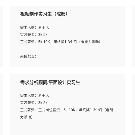
视频制作实习生（成都）
需求人数：若干人
实习薪资：3k-5k
正式薪资：5k-10K，年终奖1-3个月（看能力浮动）
岗位职责：
1、各类企业宣传片视频的剪辑和片头片尾包装；
2、广告片的后期剪辑与整体特效合成；
3、特效及动画制作并了解后期合成软件。
需求分析顾问/平面设计实习生
岗位要求：
需求人数：若干人
1、热爱影视，责任心强，有强烈的兴趣和后期制作的主观
实习薪资：3k-5k
能动性；
正式薪资：正式岗位薪资：5k-10K，年终奖1-3个月（看能
2、熟练使用After Effect、Photo Shop、熟练掌握视频剪辑
力浮动）
和特效包装软件；
3、能对影片后期进行整体调色控制，具备一定审美感；
岗位职责：