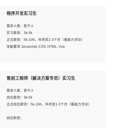
程序开发实习生
需求人数：若干人
实习薪资：3k-5k
正式薪资：5k-10K，年终奖1-3个月（看能力浮动）
技能要求:Javascript, CSS, HTML, Vue
工作职责：
1. 负责公司的前端项目的开发;
2. 负责公司已有项目的维护及迭代;
售前工程师（解决方案专员）实习生
工作要求:
需求人数：若干人
1. 熟悉 Javascript, CSS, HTML, Vue, Git;
岗位薪资：3k-5k
2. 熟悉前端常用框架, 能独立完成设计给予的 UI 效果;
正式岗位薪资：5k-10K，年终奖1-3个月（看能力浮动）
3. 有良好的代码习惯, 低级错误出现频率低;
4. 具备优秀的沟通和协调能力，能承受比较大的工作压力;
岗位职责：
5. 自我驱动力强, 能自主学习新知识新技术, 并具有较强的自
1、完成主要工作：项目解决方案策划与编写，项目投标方