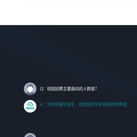
间设计，人机界面设计，标志及吉祥物设计，效果图后期处
调优、故障诊断等工作；
理等。
2. 在此基础上，并能为客户提供客户化技术支持方案，提升
软件使用效率与价值。
岗位要求：
1、艺术设计类相关专业；
任职要求:
2、热爱展览展示设计工作，熟悉行业动向，设计专业知识
1. 计算机专业相关背景；
和产品专业知识；
2. 自我学习和动手能力强，对操作系统、数据库有一定基础
3、具有良好的人际沟通、准确判断客户需求并执行的能
和兴趣；
力、较强的团队合作能力和服务意识。
3.沟通能力强、有基础客户服务意识。
Q：校园招聘主要面向的人群是？
A：当年应届毕业生，也欢迎次年毕业的同学申请；