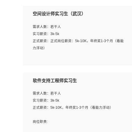
空间设计师实习生（武汉）
需求人数：若干人
实习薪资：3k-5k
正式薪资：正式岗位薪资：5k-10K，年终奖1-3个月（看能
力浮动）
岗位职责：
1、 沟通客户需求，分析其实施的可行性，辅助项目经理完
成展示策划、设计；
软件支持工程师实习生
2、 把握设计时间节点，控制设计进度，完成展示设计任
务；
需求人数：若干人
3、配合平面设计师完成项目最终的整体汇报方案；参与项
实习薪资：3k-5k
目例会，项目完工总结报告，设计项目文件管理和资料库维
正式薪资：5k-10K，年终奖1-3个月（看能力浮动）
护；
4、 创新设计表现形式，优化流程、提高设计工作效率；
岗位职责:
5、 设计内容包括但不限于：展厅/博物馆/展馆的规划与空
1. 为企业客户提供软件技术服务。包括安装、升级、配置、