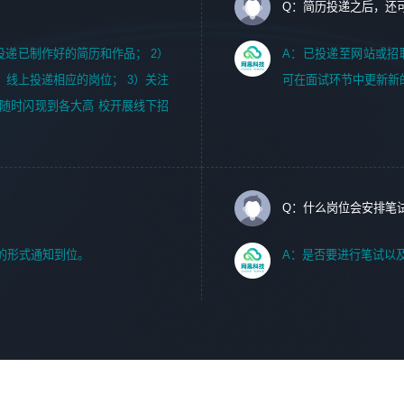
Q：简历投递之后，还
m，投递已制作好的简历和作品； 2）
A：已投递至网站或招
，线上投递相应的岗位； 3）关注
可在面试环节中更新新
随时闪现到各大高 校开展线下招
Q：什么岗位会安排笔
的形式通知到位。
A：是否要进行笔试以