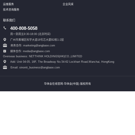
运维服务
企业风采
技术咨询服务
联系我们
400-808-5058
周一到周五9:30-18:00 (北京时间）
广州市黄埔区科学大道18号芯大厦B2栋1-2层
商务合作: marketing@angbase.com
媒体合作: media@angbase.com
Overseas business: NETTHINK HOLDINGS(HK)CO.,LIMITED
Add: Unit 04-05, 16F, The Broadway No.54-62 Lockhart Road,
Wanchai, HongKong
Email: sinontt_business@angbase.com
华体会在线官网-华体会(中国) 版权所有