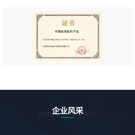
企业风采
CORPORATE STYLE