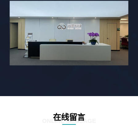
在线留言
ONLINE MESSAGE