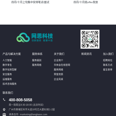
四月/十月上旬集中安排笔试/面试
四月/十月底offer发放
产品与解决方案
服务体系
关于我们
新闻资讯
加入我们
人工智能
服务级别
企业简介
招聘岗位
数字孪生
服务网络
华体会在线官网
联系方式
数字化转型解
服务网络
留言表单
安全服务
荣誉资质
运维服务
企业风采
技术咨询服务
联系我们
400-808-5058
周一到周五9:30-18:00 (北京时间）
广州市黄埔区科学大道18号芯大厦B2栋1-2层
商务合作: marketing@angbase.com