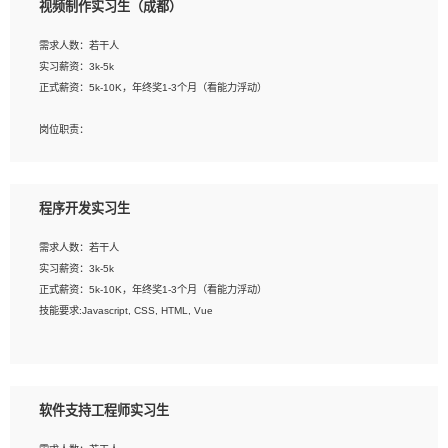
视频制作实习生（成都）
告，设计项目文件管理和资料库维护；
4、 创新设计表现形式，优化流程、提高设计工作效率；
需求人数：若干人
5、 设计内容包括但不限于：展厅/博物馆/展馆的规划与空间设计，人机界面设计，
实习薪资：3k-5k
标志及吉祥物设计，效果图后期处理等。
正式薪资：5k-10K，年终奖1-3个月（看能力浮动）
岗位要求：
岗位职责：
1、艺术设计类相关专业；
1、各类企业宣传片视频的剪辑和片头片尾包装；
2、热爱展览展示设计工作，熟悉行业动向，设计专业知识和产品专业知识；
2、广告片的后期剪辑与整体特效合成；
3、具有良好的人际沟通、准确判断客户需求并执行的能力、较强的团队合作能力和
3、特效及动画制作并了解后期合成软件。
服务意识。
程序开发实习生
岗位要求：
需求人数：若干人
1、热爱影视，责任心强，有强烈的兴趣和后期制作的主观能动性；
实习薪资：3k-5k
2、熟练使用After Effect、Photo Shop、熟练掌握视频剪辑和特效包装软件；
正式薪资：5k-10K，年终奖1-3个月（看能力浮动）
3、能对影片后期进行整体调色控制，具备一定审美感；
技能要求:Javascript, CSS, HTML, Vue
4、在剪辑上会思考，有一定编导思维；
5、踏实， 勤奋，愿意在工作中不断学习，提高自我；
工作职责：
6、能与同事友好相处。
1. 负责公司的前端项目的开发;
2. 负责公司已有项目的维护及迭代;
软件支持工程师实习生
工作要求: