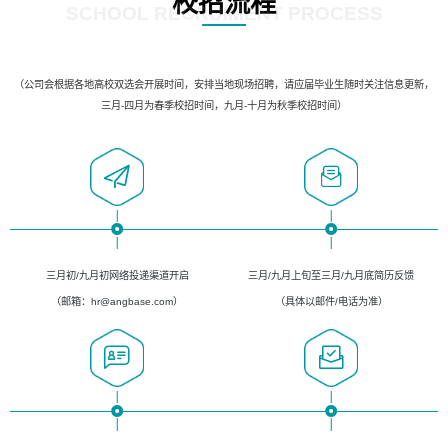
校招流程
SCHOOL RECRUIMENT PROCESS
（公司会根据各地高校双选会开展时间，安排当地现场招聘，请应届毕业生随时关注信息更新，
三月-四月为春季校招时间，九月-十月为秋季校招时间）
三月初/九月初网络投递渠道开启
三月/九月上旬至三月/九月底简历反馈
（邮箱：hr@angbase.com）
（具体以邮件/电话为准）