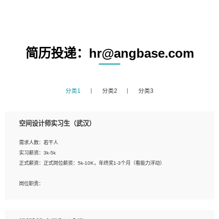
简历投递：hr@angbase.com
分类1
分类2
分类3
空间设计师实习生（武汉）
需求人数：若干人
实习薪资：3k-5k
正式薪资：正式岗位薪资：5k-10K，年终奖1-3个月（看能力浮动）
岗位职责：
1、 沟通客户需求，分析其实施的可行性，辅助项目经理完成展示策划、设计；
2、 把握设计时间节点，控制设计进度，完成展示设计任务；
3、配合平面设计师完成项目最终的整体汇报方案；参与项目例会，项目完工总结报