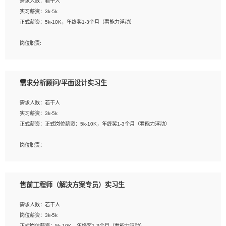
需求人数：若干人
1. 熟悉 Javascript, CSS, HTML, Vue, Git;
实习薪资：3k-5k
2. 熟悉前端常用框架, 能独立完成设计给予的 UI 效果;
正式薪资：5k-10K，年终奖1-3个月（看能力浮动）
3. 有良好的代码习惯, 低级错误出现频率低;
4. 具备优秀的沟通和协调能力，能承受比较大的工作压力;
岗位职责:
5. 自我驱动力强, 能自主学习新知识新技术, 并具有较强的自学能力;
1. 为企业客户提供软件技术服务。包括安装、升级、配置、调优、故障诊断等工
6. 了解前端设计及后端开发, 可快速和同事对接工作;
作；
7. 了解或熟悉 WebGL 及相关框架优先。
2. 在此基础上，并能为客户提供客户化技术支持方案，提升软件使用效率与价值。
需求分析顾问/平面设计实习生
任职要求:
需求人数：若干人
1. 计算机专业相关背景；
实习薪资：3k-5k
2. 自我学习和动手能力强，对操作系统、数据库有一定基础和兴趣；
正式薪资：正式岗位薪资：5k-10K，年终奖1-3个月（看能力浮动）
3.沟通能力强、有基础客户服务意识。
岗位职责：
1、 沟通客户需求，分析其实施的可行性，辅助项目经理完成展示策划、设计；
2、 把握设计时间节点，控制设计进度，完成展示设计任务；
3、配合平面设计师完成项目最终的整体汇报方案；参与项目例会，项目完工总结报
售前工程师（解决方案专员）实习生
告，设计项目文件管理和资料库维护；
4、 创新设计表现形式，优化流程、提高设计工作效率；
需求人数：若干人
5、 设计内容包括但不限于：展厅/博物馆/展馆的规划与空间设计，人机界面设计，
岗位薪资：3k-5k
标志及吉祥物设计，效果图后期处理等。
正式岗位薪资：5k-10K，年终奖1-3个月（看能力浮动）