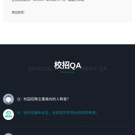
岗位要求：
岗位职责：
1、艺术设计类相关专业；（其中需求分析顾问不限专业）
1、完成主要工作：项目解决方案策划与编写，项目投标方案编写、项目申报方案编
2、热爱展览展示设计工作，熟悉行业动向，设计专业知识和产品专业知识；
写；
3、具有良好的人际沟通、准确判断客户需求并执行的能力、较强的团队合作能力和
2、人才队伍建设：完善SPL人才沉淀，积聚力量，为公司各省项目打单提供全面支
服务意识。
撑。
任职要求：
1. 熟悉 Javascript, CSS, HTML, Vue, Git;
校招QA
2. 熟悉 前端常用框架, 能独立完成设计给予的 UI 效果;
SCHOOL RECRUITMENT QA
3. 有良好的代码习惯, 低级错误出现频率低;
4. 具备优秀的沟通和协调能力，能承受比较大的工作压力;
5. 自我驱动力强, 能自主学习新知识新技术, 并具有较强的自学能力;
6. 了解前端设计及后端开发, 可快速和同事对接工作;
7. 了解或熟悉 WebGL 及相关框架优先。
Q：校园招聘主要面向的人群是？
（岗位人员专职于行业应用解决方案、项目申报方案、投标方案的策划编写）
A：当年应届毕业生，也欢迎次年毕业的同学申请；