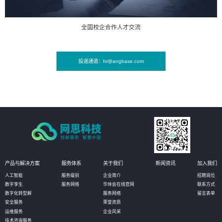
全国校企合作人才交流
投递通道：hr@angbase.com
产品与解决方案
服务体系
关于我们
新闻资讯
加入我们
人工智能
服务级别
企业简介
招聘岗位
数字孪生
服务网络
华体会在线官网
联系方式
数字化转型解
服务网络
留言表单
安全服务
荣誉资质
运维服务
企业风采
技术咨询服务