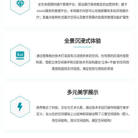
全生命周期的展厅管理平台，保证展厅高效稳定的运营效率；基于
SAAS服务的管理平台；本地展示内容可以无缝部署到多处异地展示
厅；具备对各种形式展示空间以及数字屏幕内容提供管理功能扩展性
全景沉浸式体验
通过图像融合技术打造具有沉浸感的体验空间，在有限的区域内借景
构景，借助立体空间美学和光影技术手段构建出“立体+平面”的空间效
果感和超现实环绕感，满足视觉与感知的享受
多元美学展示
跨界融合了科技、文化与艺术元素，通过技术手段打破传统展厅美学
定义，在以往的空间基础上以延伸和突破诠释了三重空间结构（即入
场空间结构、观众空间结构、展区空间结构）