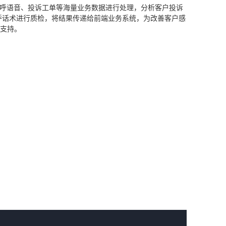
外呼语音、投诉工单等海量业务数据进行处理，分析客户投诉
呼话术进行质检，将结果传递给前端业务系统，为改善客户感
支持。