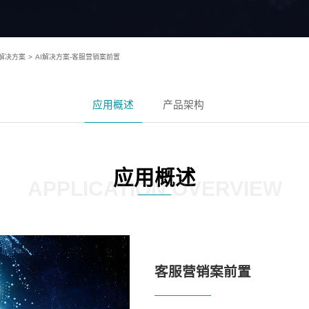
及解决方案
>
AI解决方案-客服营销案前置
应用概述
产品架构
应用概述
APPLICATION OVERVIEW
客服营销案前置