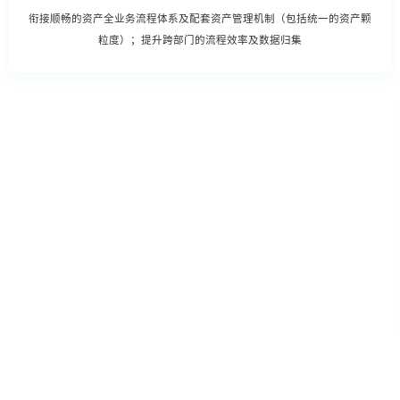
衔接顺畅的资产全业务流程体系及配套资产管理机制（包括统一的资产颗
粒度）；提升跨部门的流程效率及数据归集