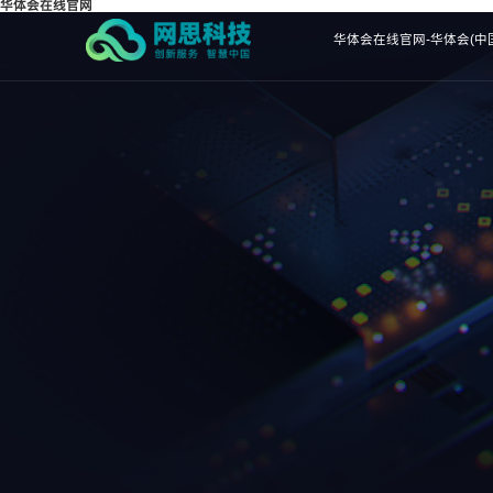
华体会在线官网
华体会在线官网-华体会(中