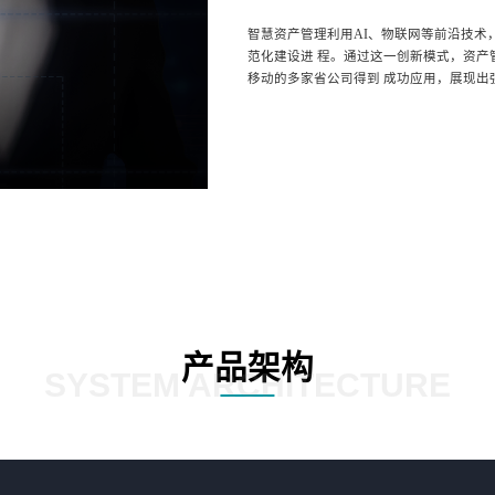
智慧资产管理利用AI、物联网等前沿技术
范化建设进 程。通过这一创新模式，资
移动的多家省公司得到 成功应用，展现出
产品架构
SYSTEM ARCHITECTURE