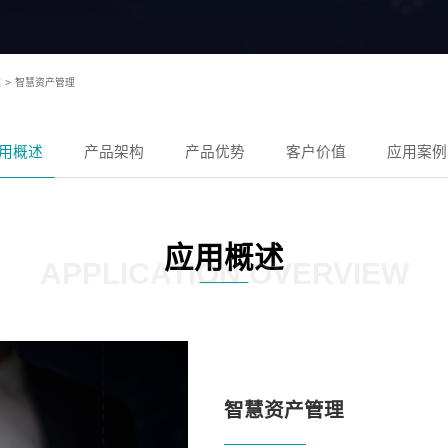
案
>
智慧资产管理
用概述
产品架构
产品优势
客户价值
应用案例
应用概述
APPLICATION OVERVIEW
智慧资产管理