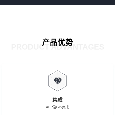
产品优势
PRODUCT ADVANTAGES
集成
APP及GIS集成