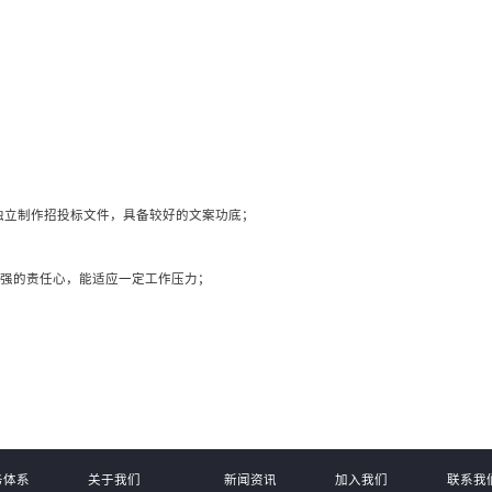
独立制作招投标文件，具备较好的文案功底；
较强的责任心，能适应一定工作压力；
务体系
关于我们
新闻资讯
加入我们
联系我