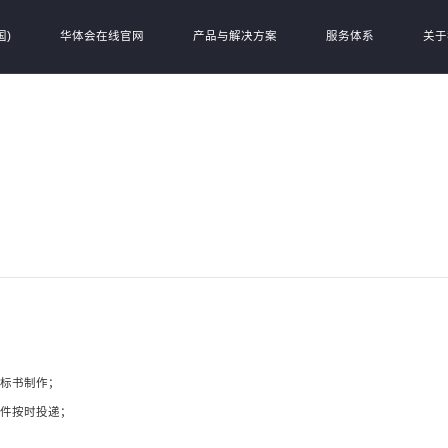
国)
华体会在线官网
产品与解决方案
服务体系
关于
成标书制作；
文件按时投递；