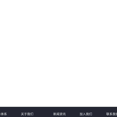
务体系
关于我们
新闻资讯
加入我们
联系我