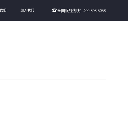
我们
加入我们
全国服务热线：400-808-5058