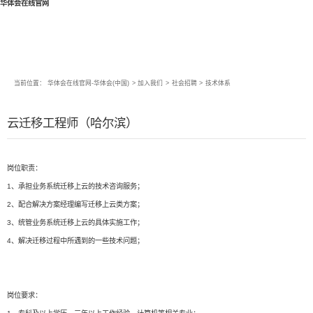
华体会在线官网
当前位置：
华体会在线官网-华体会(中国)
>
加入我们
>
社会招聘
>
技术体系
云迁移工程师（哈尔滨）
岗位职责：
1、承担业务系统迁移上云的技术咨询服务；
2、配合解决方案经理编写迁移上云类方案；
3、统管业务系统迁移上云的具体实施工作；
4、解决迁移过程中所遇到的一些技术问题；
岗位要求：