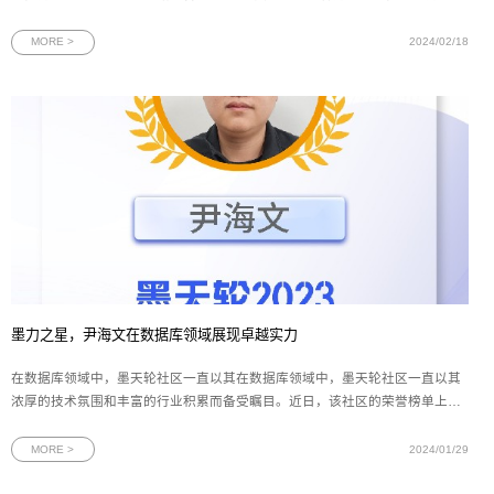
“集结号”。大家用满满的仪式感展望新年新愿景，争创“开门红”！数字浪潮涌向
前，化繁为简解疑难。崭新征程自今始，勇往直前不畏艰。2024，我们同舟共
MORE >
2024/02/18
济，再创辉煌！
墨力之星，尹海文在数据库领域展现卓越实力
在数据库领域中，墨天轮社区一直以其在数据库领域中，墨天轮社区一直以其
浓厚的技术氛围和丰富的行业积累而备受瞩目。近日，该社区的荣誉榜单上又
增添了一个耀眼的名字——网思科技DBA总监、Oracle ACE尹海文。凭借原创
文章的深度与广度、在墨天轮社区的高度贡献和专家评委的一致好评，尹海文
MORE >
2024/01/29
先生荣获由墨天轮社区主办的“2