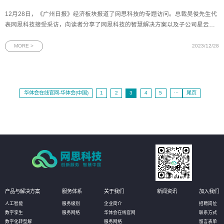
12月28日，《广州日报》经济板块报道了网思科技的专题访问。总裁吴俊先生代
表网思科技接受采访，向读者分享了网思科技的智慧解决方案以及子公司星云博
创未来的发展规划。图为《广州日报》12月28日网思科技专访版面荣获“广州市第
二批隐形冠军企业”——网思科技：为广州地区的数字化产业添砖加瓦12月18日，
MORE >
2023/12/28
网思科技被授予“
华体会在线官网-华体会(中国)
1
2
3
4
5
···
尾页
产品与解决方案
服务体系
关于我们
新闻资讯
加入我们
人工智能
服务级别
企业简介
招聘岗位
数字孪生
服务网络
华体会在线官网
联系方式
数字化转型解
服务网络
留言表单